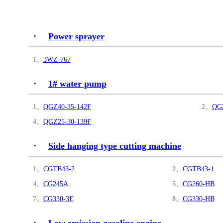
·
Power sprayer
1、
3WZ-767
·
1# water pump
1、
QGZ40-35-142F
2、
QG
4、
QGZ25-30-139F
·
Side hanging type cutting machine
1、
CGTB43-2
2、
CGTB43-1
4、
CG245A
5、
CG260-HB
7、
CG330-3E
8、
CG330-HB
·