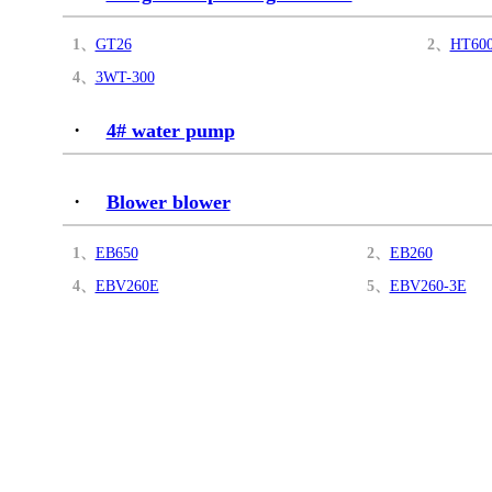
1、
GT26
2、
HT60
4、
3WT-300
·
4# water pump
·
Blower blower
1、
EB650
2、
EB260
4、
EBV260E
5、
EBV260-3E