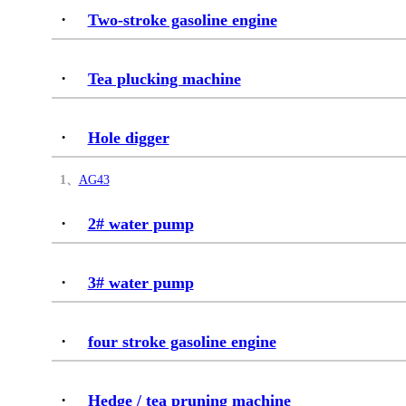
·
Two-stroke gasoline engine
·
Tea plucking machine
·
Hole digger
1、
AG43
·
2# water pump
·
3# water pump
·
four stroke gasoline engine
·
Hedge / tea pruning machine