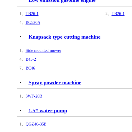
Low emission gasoline engine
1、
TB26-1
2、
TB26-1
4、
BG520A
·
Knapsack type cutting machine
1、
Side mounted mower
4、
B45-2
7、
BC46
·
Spray powder machine
1、
3WF-20B
·
1.5# water pump
1、
QGZ40-35E